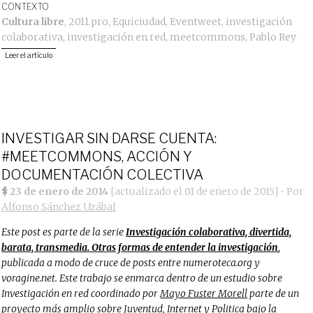
CONTEXTO
Cultura libre
,
2011.pro
,
Equiciudad
,
Eventweet
,
investigación
colaborativa
,
investigación en red
,
meetcommons
,
Pablo Rey
Leer el artículo
INVESTIGAR SIN DARSE CUENTA:
#MEETCOMMONS, ACCIÓN Y
DOCUMENTACIÓN COLECTIVA
23 de enero de 2014
[actualizado el
01 de enero de 2015
]
• Por
Alfonso Sánchez Uzábal
Este post es parte de la serie
Investigación colaborativa, divertida,
barata, transmedia. Otras formas de entender la investigación
,
publicada a modo de cruce de posts entre numeroteca.org y
voragine.net. Este trabajo se enmarca dentro de un estudio sobre
Investigación en red coordinado por
Mayo Fuster Morell
parte de un
proyecto más amplio sobre Juventud, Internet y Politica bajo la