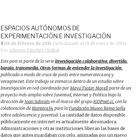
ESPACIOS AUTÓNOMOS DE
EXPERIMENTACIÓN E INVESTIGACIÓN
06 de febrero de 2014
[actualizado el
01 de enero de 2015
]
•
Por
Alfonso Sánchez Uzábal
Este post es parte de la serie
Investigación colaborativa, divertida,
barata, transmedia. Otras formas de entender la investigación
,
publicada a modo de cruce de posts entre numeroteca.org y
voragine.net. Este trabajo se enmarca dentro de un estudio sobre
Investigación en red coordinado por
Mayo Fuster Morell
parte de un
proyecto más amplio sobre Juventud, Internet y Politica bajo la
dirección de
Joan Subirats
en el marco del grupo
IGOPnet.cc
, con la
colaboración de
Montera34
, para la
Fundación Museo Reina Sofía
sobre adolescencia y juventud.
La cantidad de datos disponible
públicamente en internet es actualmente abrumadora.
Administraciones y otras instituciones liberan las bases de
datos que antes guardaban con celo, animadas por un nuevo