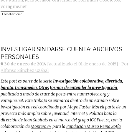
Rey Mazón
,
Recuperador Universal de Formatos Obsoletos
,
voragine.net
Leer el artículo
INVESTIGAR SIN DARSE CUENTA: ARCHIVOS
PERSONALES
30 de enero de 2014
[actualizado el
01 de enero de 2015
]
• Por
Alfonso Sánchez Uzábal
Este post es parte de la serie
Investigación colaborativa, divertida,
barata, transmedia. Otras formas de entender la investigación
,
publicada a modo de cruce de posts entre numeroteca.org y
voragine.net. Este trabajo se enmarca dentro de un estudio sobre
Investigación en red coordinado por
Mayo Fuster Morell
parte de un
proyecto más amplio sobre Juventud, Internet y Politica bajo la
dirección de
Joan Subirats
en el marco del grupo
IGOPnet.cc
, con la
colaboración de
Montera34
, para la
Fundación Museo Reina Sofía