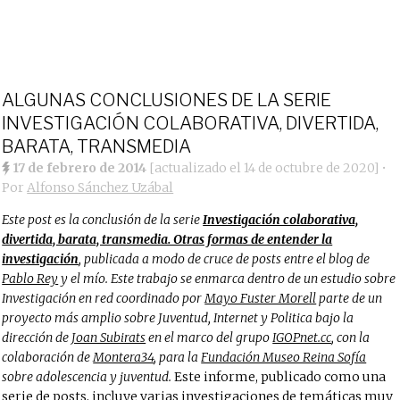
ALGUNAS CONCLUSIONES DE LA SERIE
INVESTIGACIÓN COLABORATIVA, DIVERTIDA,
BARATA, TRANSMEDIA
17 de febrero de 2014
[actualizado el
14 de octubre de 2020
]
•
Por
Alfonso Sánchez Uzábal
Este post es la conclusión de la serie
Investigación colaborativa,
divertida, barata, transmedia. Otras formas de entender la
investigación
, publicada a modo de cruce de posts entre el blog de
Pablo Rey
y el mío. Este trabajo se enmarca dentro de un estudio sobre
Investigación en red coordinado por
Mayo Fuster Morell
parte de un
proyecto más amplio sobre Juventud, Internet y Politica bajo la
dirección de
Joan Subirats
en el marco del grupo
IGOPnet.cc
, con la
colaboración de
Montera34
, para la
Fundación Museo Reina Sofía
sobre adolescencia y juventud.
Este informe, publicado como una
serie de posts, incluye varias investigaciones de temáticas muy