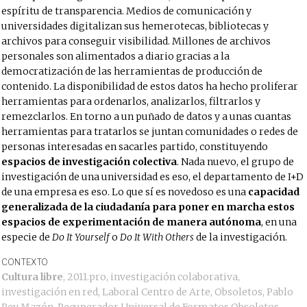
espíritu de transparencia. Medios de comunicación y
universidades digitalizan sus hemerotecas, bibliotecas y
archivos para conseguir visibilidad. Millones de archivos
personales son alimentados a diario gracias a la
democratización de las herramientas de producción de
contenido. La disponibilidad de estos datos ha hecho proliferar
herramientas para ordenarlos, analizarlos, filtrarlos y
remezclarlos. En torno a un puñado de datos y a unas cuantas
herramientas para tratarlos se juntan comunidades o redes de
personas interesadas en sacarles partido, constituyendo
espacios de investigación colectiva
. Nada nuevo, el grupo de
investigación de una universidad es eso, el departamento de I+D
de una empresa es eso. Lo que sí es novedoso es una
capacidad
generalizada de la ciudadanía para poner en marcha estos
espacios de experimentación de manera autónoma
, en una
especie de
Do It Yourself
o
Do It With Others
de la investigación.
CONTEXTO
Cultura libre
,
2011.pro
,
investigación colaborativa
,
investigación en red
,
Laboral Centro de Arte
,
Obsoletos
,
Pablo