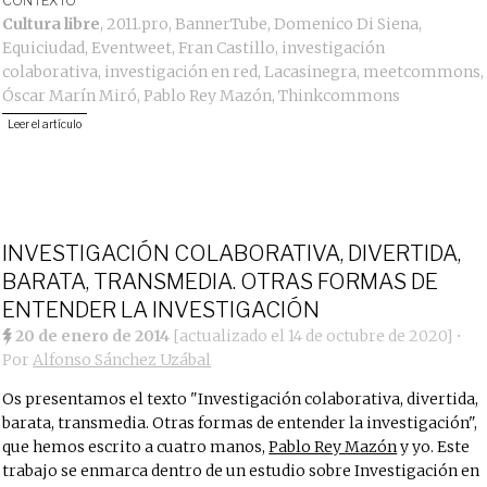
CONTEXTO
Cultura libre
,
2011.pro
,
BannerTube
,
Domenico Di Siena
,
Equiciudad
,
Eventweet
,
Fran Castillo
,
investigación
colaborativa
,
investigación en red
,
Lacasinegra
,
meetcommons
,
Óscar Marín Miró
,
Pablo Rey Mazón
,
Thinkcommons
Leer el artículo
INVESTIGACIÓN COLABORATIVA, DIVERTIDA,
BARATA, TRANSMEDIA. OTRAS FORMAS DE
ENTENDER LA INVESTIGACIÓN
20 de enero de 2014
[actualizado el
14 de octubre de 2020
]
•
Por
Alfonso Sánchez Uzábal
Os presentamos el texto "Investigación colaborativa, divertida,
barata, transmedia. Otras formas de entender la investigación",
que hemos escrito a cuatro manos,
Pablo Rey Mazón
y yo. Este
trabajo se enmarca dentro de un estudio sobre Investigación en