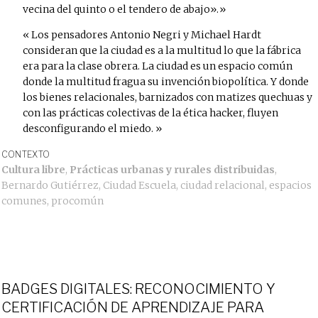
vecina del quinto o el tendero de abajo».
Los pensadores Antonio Negri y Michael Hardt
consideran que la ciudad es a la multitud lo que la fábrica
era para la clase obrera. La ciudad es un espacio común
donde la multitud fragua su invención biopolítica. Y donde
los bienes relacionales, barnizados con matizes quechuas y
con las prácticas colectivas de la ética hacker, fluyen
desconfigurando el miedo.
CONTEXTO
Cultura libre
,
Prácticas urbanas y rurales distribuidas
,
Bernardo Gutiérrez
,
Ciudad Escuela
,
ciudad relacional
,
espacios
comunes
,
procomún
BADGES DIGITALES: RECONOCIMIENTO Y
CERTIFICACIÓN DE APRENDIZAJE PARA