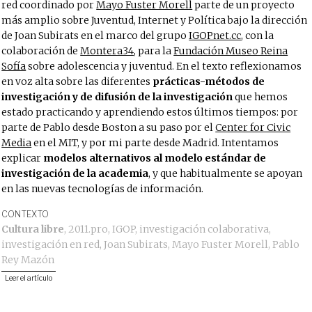
red coordinado por
Mayo Fuster Morell
parte de un proyecto
más amplio sobre Juventud, Internet y Política bajo la dirección
de Joan Subirats en el marco del grupo
IGOPnet.cc
, con la
colaboración de
Montera34
, para la
Fundación Museo Reina
Sofía
sobre adolescencia y juventud. En el texto reflexionamos
en voz alta sobre las diferentes
prácticas-métodos de
investigación y de difusión de la investigación
que hemos
estado practicando y aprendiendo estos últimos tiempos: por
parte de Pablo desde Boston a su paso por el
Center for Civic
Media
en el MIT, y por mi parte desde Madrid. Intentamos
explicar
modelos alternativos al modelo estándar de
investigación de la academia
, y que habitualmente se apoyan
en las nuevas tecnologías de información.
CONTEXTO
Cultura libre
,
2011.pro
,
IGOP
,
investigación colaborativa
,
investigación en red
,
Joan Subirats
,
Mayo Fuster Morell
,
Pablo
Rey Mazón
Leer el artículo