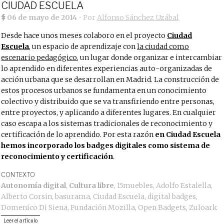
CIUDAD ESCUELA
06 de mayo de 2014
• Por
Alfonso Sánchez Uzábal
Desde hace unos meses colaboro en el proyecto
Ciudad
Escuela
, un espacio de aprendizaje con
la ciudad como
escenario pedagógico
, un lugar donde organizar e intercambiar
lo aprendido en diferentes experiencias auto-organizadas de
acción urbana que se desarrollan en Madrid. La construcción de
estos procesos urbanos se fundamenta en un conocimiento
colectivo y distribuido que se va transfiriendo entre personas,
entre proyectos, y aplicando a diferentes lugares. En cualquier
caso escapa a los sistemas tradicionales de reconocimiento y
certificación de lo aprendido. Por esta razón
en Ciudad Escuela
hemos incorporado los badges digitales como sistema de
reconocimiento y certificación
.
CONTEXTO
Autonomía digital
,
Cultura libre
,
15muebles
,
Adolfo Estalella
,
Alberto Corsin
,
basurama
,
Ciudad Escuela
,
digital badges
,
Domenico Di Siena
,
Fundación Mozilla
,
Open Badgets
,
Zuloark
Leer el artículo