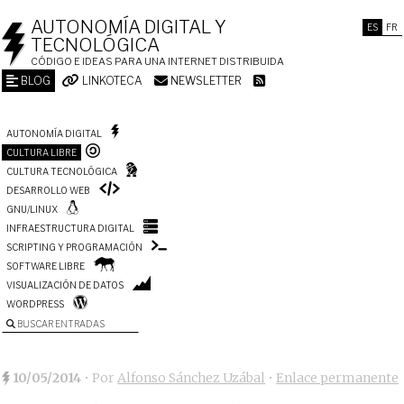
AUTONOMÍA DIGITAL Y
ES
FR
TECNOLÓGICA
CÓDIGO E IDEAS PARA UNA INTERNET DISTRIBUIDA
BLOG
LINKOTECA
NEWSLETTER
AUTONOMÍA DIGITAL
CULTURA LIBRE
CULTURA TECNOLÓGICA
DESARROLLO WEB
GNU/LINUX
INFRAESTRUCTURA DIGITAL
SCRIPTING Y PROGRAMACIÓN
SOFTWARE LIBRE
VISUALIZACIÓN DE DATOS
WORDPRESS
BUSCAR ENTRADAS
10/05/2014
• Por
Alfonso Sánchez Uzábal
•
Enlace permanente