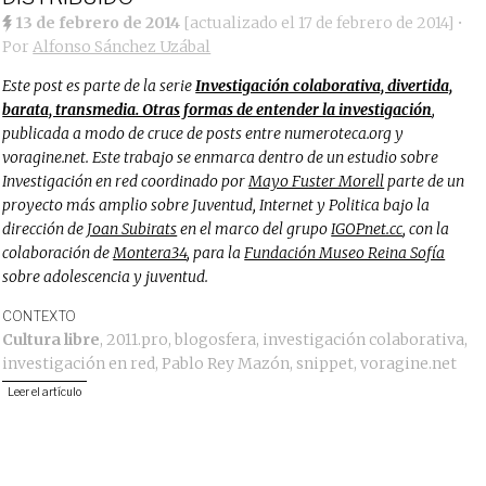
13 de febrero de 2014
[actualizado el
17 de febrero de 2014
]
•
Por
Alfonso Sánchez Uzábal
Este post es parte de la serie
Investigación colaborativa, divertida,
barata, transmedia. Otras formas de entender la investigación
,
publicada a modo de cruce de posts entre numeroteca.org y
voragine.net. Este trabajo se enmarca dentro de un estudio sobre
Investigación en red coordinado por
Mayo Fuster Morell
parte de un
proyecto más amplio sobre Juventud, Internet y Politica bajo la
dirección de
Joan Subirats
en el marco del grupo
IGOPnet.cc
, con la
colaboración de
Montera34
, para la
Fundación Museo Reina Sofía
sobre adolescencia y juventud.
CONTEXTO
Cultura libre
,
2011.pro
,
blogosfera
,
investigación colaborativa
,
investigación en red
,
Pablo Rey Mazón
,
snippet
,
voragine.net
Leer el artículo